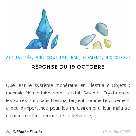
,
,
,
,
,
,
ACTUALITÉS
AIR
COUTUME
EAU
ELÉMENT
HISTOIRE
MO
RÉPONSE DU 19 OCTOBRE
Quel est le système monétaire en Élestria ? Objets :
monnaie élémentaire Nom : Kristali, Sarad et Crystalion et
les autres But : dans Élestria, l’argent comme l’équipement
a peu d’importance pour les PJ. Clairement, leur maîtrise
élémentaire leur permet de se défendre,…
Par
SylthariusElestria
19 octobre 2022