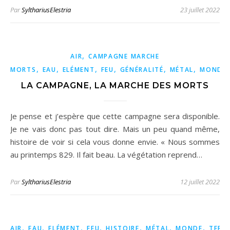
Par
SylthariusElestria
23 juillet 2022
,
AIR
CAMPAGNE MARCHE
,
,
,
,
,
,
MORTS
EAU
ELÉMENT
FEU
GÉNÉRALITÉ
MÉTAL
MONDE
LA CAMPAGNE, LA MARCHE DES MORTS
Je pense et j’espère que cette campagne sera disponible.
Je ne vais donc pas tout dire. Mais un peu quand même,
histoire de voir si cela vous donne envie. « Nous sommes
au printemps 829. Il fait beau. La végétation reprend…
Par
SylthariusElestria
12 juillet 2022
,
,
,
,
,
,
,
AIR
EAU
ELÉMENT
FEU
HISTOIRE
MÉTAL
MONDE
TERR