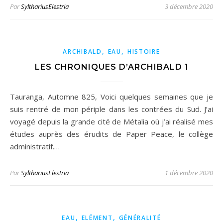
Par
SylthariusElestria
3 décembre 2020
,
,
ARCHIBALD
EAU
HISTOIRE
LES CHRONIQUES D’ARCHIBALD 1
Tauranga, Automne 825, Voici quelques semaines que je
suis rentré de mon périple dans les contrées du Sud. J’ai
voyagé depuis la grande cité de Métalia où j’ai réalisé mes
études auprès des érudits de Paper Peace, le collège
administratif.…
Par
SylthariusElestria
1 décembre 2020
,
,
EAU
ELÉMENT
GÉNÉRALITÉ