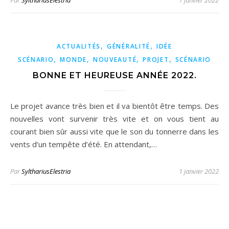
Par
SylthariusElestria
1 janvier 2022
,
,
ACTUALITÉS
GÉNÉRALITÉ
IDÉE
,
,
,
,
SCÉNARIO
MONDE
NOUVEAUTÉ
PROJET
SCÉNARIO
BONNE ET HEUREUSE ANNÉE 2022.
Le projet avance très bien et il va bientôt être temps. Des
nouvelles vont survenir très vite et on vous tient au
courant bien sûr aussi vite que le son du tonnerre dans les
vents d’un tempête d’été. En attendant,…
Par
SylthariusElestria
1 janvier 2022