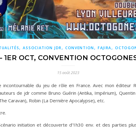
,
,
,
,
TUALITÉS
ASSOCIATION JDR
CONVENTION
FAJIRA
OCTOGO
 – 1ER OCT, CONVENTION OCTOGONES
15 août 2023
 incontournable du jeu de rôle en France. Avec mon éditeur Ro
s auteurs de jdr comme Bruno Guérin (Antika, Impérium), Quentin
he Caravan), Robin (La Dernière Apocalypse), etc.
re.
 Scénario initiation et découverte d’1h30 env. et des parties pl