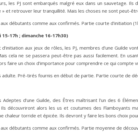
cours, les PJ sont embarqués malgré eux dans un sauvetage. Ils d
» et retrouver leur tranquillité. Mais les choses ne sont peut-êtr
t aux débutants comme aux confirmés. Partie courte d’initiation (
 15-17h ; dimanche 16-17h30)
 d’initiation aux jeux de rôles, les PJ, membres d’une Guilde von
ais cela ne se passera peut-être pas aussi facilement. En usant
alors faire un choix d’importance pour comprendre ce qui compte v
ulte. Pré-tirés fournis en début de partie. Partie courte de déc
es Adeptes d’une Guilde, des Êtres maîtrisant l’un des 6 Éléme
Ils découvriront alors les us et coutumes des Flamboyants mai
e chaleur torride et épicée. Ils devront y faire les bons choix pour 
nt aux débutants comme aux confirmés. Partie moyenne de découv