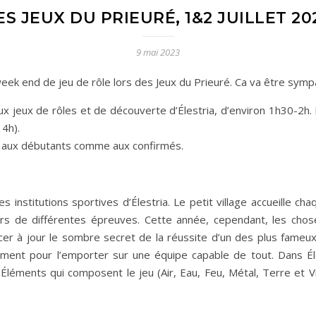
ES JEUX DU PRIEURÉ, 1&2 JUILLET 20
9 mai 2023
eek end de jeu de rôle lors des Jeux du Prieuré. Ca va être symp
 aux jeux de rôles et de découverte d’Élestria, d’environ 1h30-2h.
4h).
nt aux débutants comme aux confirmés.
 institutions sportives d’Élestria. Le petit village accueille c
ors de différentes épreuves. Cette année, cependant, les cho
cer à jour le sombre secret de la réussite d’un des plus fameux 
ment pour l’emporter sur une équipe capable de tout. Dans Él
Éléments qui composent le jeu (Air, Eau, Feu, Métal, Terre et Vi