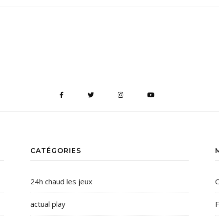
CATÉGORIES
24h chaud les jeux
C
actual play
F