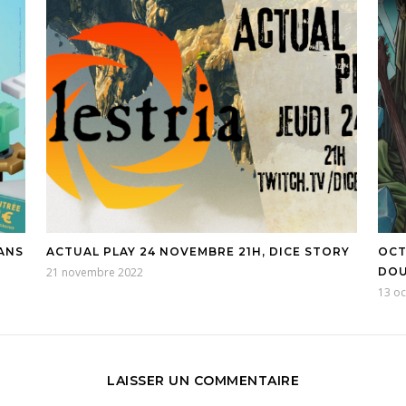
ÉANS
ACTUAL PLAY 24 NOVEMBRE 21H, DICE STORY
OCT
21 novembre 2022
DOU
13 o
LAISSER UN COMMENTAIRE