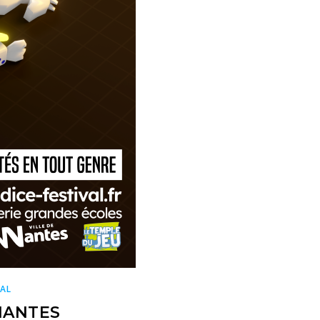
VAL
 NANTES