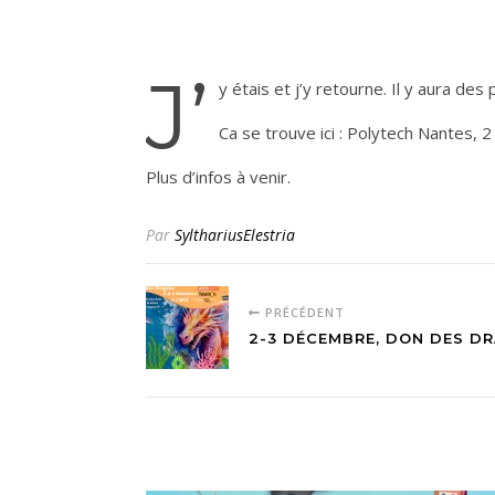
J’
y étais et j’y retourne. Il y aura des 
Ca se trouve ici : Polytech Nantes, 
Plus d’infos à venir.
Par
SylthariusElestria
PRÉCÉDENT
2-3 DÉCEMBRE, DON DES D