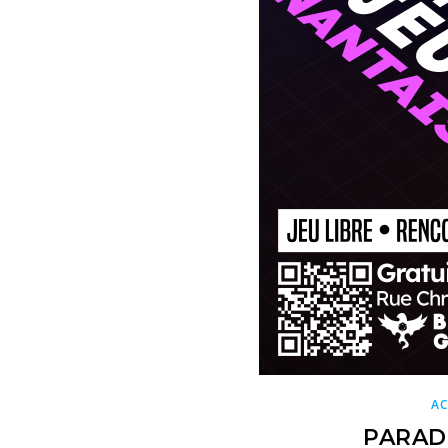
AC
PARADI