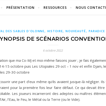
PRÉSENTATION
RESSOURCES
NOUS CONTACT
,
,
,
VAL DES SABLES D'OLONNE
HISTOIRE
NOUVEAUTÉ
PARADICE 
YNOPSIS DE SCÉNARIOS CONVENTI
6 octobre 2022
itiation que ma Co-MJ et moi-même faisons jouer ; je fais égalemen
es 14-15 octobre puis Les Utopiales 29 oct – 1 nov et enfin Djam
 les 29-30 octobre
ouvrir une part d’eux même qu’ils avaient jusque-là négliger. Il
raient pour la première fois leur faire défaut. Ce qui devait ê
bliable. Les joueurs incarneront des adeptes ou maîtres élémenta
, l’Eau, le Feu, le Métal ou la Terre (ou le Vide).