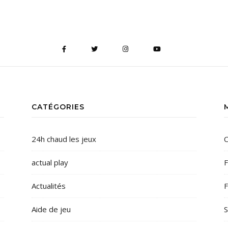
CATÉGORIES
24h chaud les jeux
C
actual play
F
Actualités
F
Aide de jeu
S