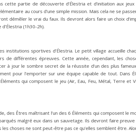
 cette partie de découverte d’Élestria et d’initiation aux jeu
élémentaire au cours d’une simple mission. Mais cela ne se passe
ront démêler le vrai du faux. Ils devront alors faire un choix 
 d’Élestria (1h30-2h).
 institutions sportives d’Élestria. Le petit village accueille c
ors de différentes épreuves. Cette année, cependant, les cho
cer à jour le sombre secret de la réussite d’un des plus fameux 
ment pour l’emporter sur une équipe capable de tout. Dans Él
Éléments qui composent le jeu (Air, Eau, Feu, Métal, Terre et Vi
e, des Êtres maîtrisant l’un des 6 Éléments qui composent le mon
embarqués malgré eux dans un sauvetage. Ils devront faire preuve
is les choses ne sont peut-être pas ce qu’elles semblent être. Alo