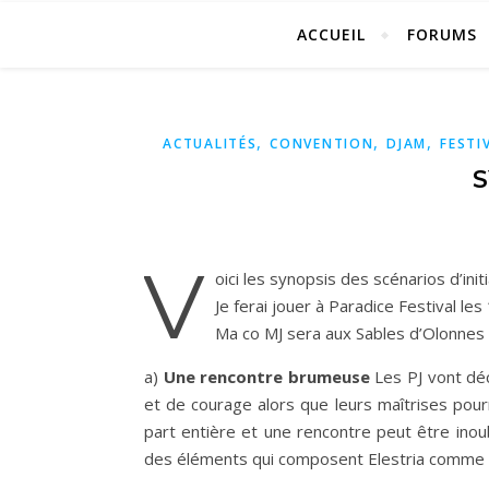
ACCUEIL
FORUMS
,
,
,
ACTUALITÉS
CONVENTION
DJAM
FESTI
S
V
oici les synopsis des scénarios d’in
Je ferai jouer à Paradice Festival l
Ma co MJ sera aux Sables d’Olonnes
a)
Une rencontre brumeuse
Les PJ vont déc
et de courage alors que leurs maîtrises pour
part entière et une rencontre peut être inou
des éléments qui composent Elestria comme l’Air