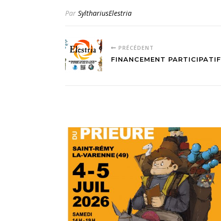
Par
SylthariusElestria
PRÉCÉDENT
FINANCEMENT PARTICIPATIF