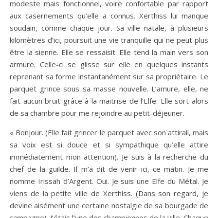
modeste mais fonctionnel, voire confortable par rapport
aux casernements qu’elle a connus. Xerthiss lui manque
soudain, comme chaque jour. Sa ville natale, à plusieurs
kilomètres d’ici, poursuit une vie tranquille qui ne peut plus
être la sienne. Elle se ressaisit. Elle tend la main vers son
armure. Celle-ci se glisse sur elle en quelques instants
reprenant sa forme instantanément sur sa propriétaire. Le
parquet grince sous sa masse nouvelle. L’amure, elle, ne
fait aucun bruit grâce à la maitrise de l’Elfe. Elle sort alors
de sa chambre pour me rejoindre au petit-déjeuner.
« Bonjour. (Elle fait grincer le parquet avec son attirail, mais
sa voix est si douce et si sympathique qu’elle attire
immédiatement mon attention). Je suis à la recherche du
chef de la guilde. Il m’a dit de venir ici, ce matin. Je me
nomme Irissah d’Argent. Oui. Je suis une Elfe du Métal. Je
viens de la petite ville de Xerthiss. (Dans son regard, je
devine aisément une certaine nostalgie de sa bourgade de
campagne). J’étais l’une des championnes de la ville. Chaque