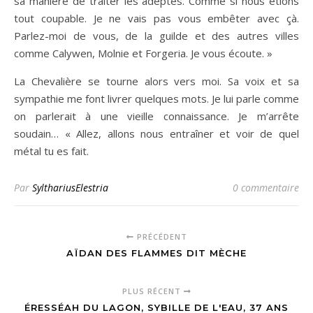
sa manière de traiter les adeptes. Comme si nous étions
tout coupable. Je ne vais pas vous embêter avec çà.
Parlez-moi de vous, de la guilde et des autres villes
comme Calywen, Molnie et Forgeria. Je vous écoute. »
La Chevalière se tourne alors vers moi. Sa voix et sa
sympathie me font livrer quelques mots. Je lui parle comme
on parlerait à une vieille connaissance. Je m’arrête
soudain… « Allez, allons nous entraîner et voir de quel
métal tu es fait.
Par
SylthariusElestria
0 commentaire
PRÉCÉDENT
AÏDAN DES FLAMMES DIT MÈCHE
PLUS RÉCENT
ÉRESSÉAH DU LAGON, SYBILLE DE L'EAU, 37 ANS