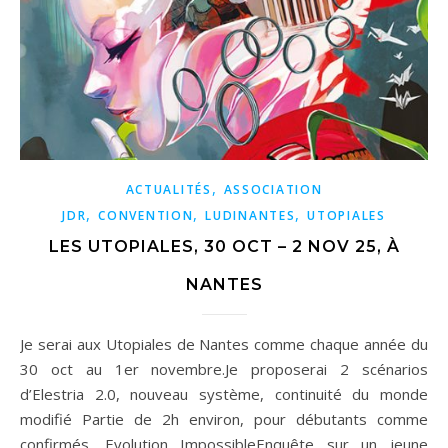
,
ACTUALITÉS
ASSOCIATION
,
,
,
JDR
CONVENTION
LUDINANTES
UTOPIALES
LES UTOPIALES, 30 OCT – 2 NOV 25, À
NANTES
Je serai aux Utopiales de Nantes comme chaque année du
30 oct au 1er novembre.Je proposerai 2 scénarios
d’Elestria 2.0, nouveau système, continuité du monde
modifié Partie de 2h environ, pour débutants comme
confirmés. Evolution ImpossibleEnquête sur un jeune