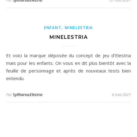
Par
SylthariusElestria
21 mai 2021
,
ENFANT
MINELESTRIA
MINELESTRIA
Et voici la marque déposée du concept de jeu d’Elestria
mais pour les enfants. On vous en dit plus bientôt avec la
feuille de personnage et après de nouveaux tests bien
entendu.
Par
SylthariusElestria
6 mai 2021